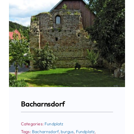
Bacharnsdorf
Categories:
Fundplatz
Tags:
Bacharnsdorf
,
burgus
,
Fundplatz
,