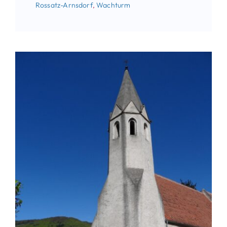
Rossatz-Arnsdorf
,
Wachturm