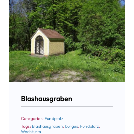
Blashausgraben
Categories:
Fundplatz
Tags:
Blashausgraben
,
burgus
,
Fundplatz
,
Wachturm