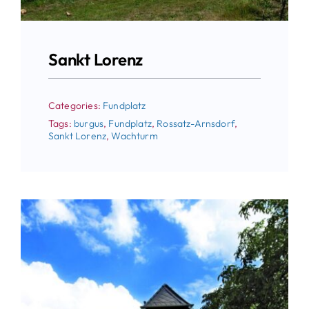
Sankt Lorenz
Categories:
Fundplatz
Tags:
burgus
,
Fundplatz
,
Rossatz-Arnsdorf
,
Sankt Lorenz
,
Wachturm