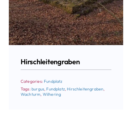
Hirschleitengraben
Categories:
Fundplatz
Tags:
burgus
,
Fundplatz
,
Hirschleitengraben
,
Wachturm
,
Wilhering