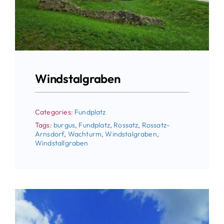
Windstalgraben
Categories:
Fundplatz
Tags:
burgus
,
Fundplatz
,
Rossatz
,
Rossatz-
Arnsdorf
,
Wachturm
,
Windstalgraben
,
Windstallgraben