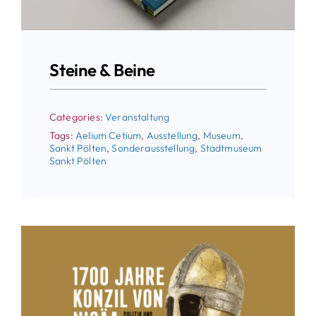
Steine & Beine
Categories:
Veranstaltung
Tags:
Aelium Cetium
,
Ausstellung
,
Museum
,
Sankt Pölten
,
Sonderausstellung
,
Stadtmuseum
Sankt Pölten